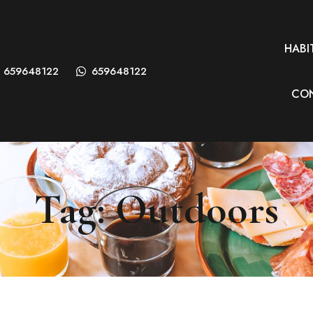
HABI
659648122
659648122
CO
Tag: Outdoors